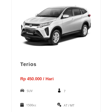
Terios
Rp 450.000 / Hari
SUV
7
1500cc
AT / MT