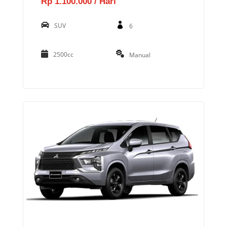
Rp 1.100.000 / Hari
SUV
6
2500cc
Manual