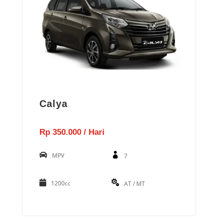
Calya
Rp 350.000 / Hari
MPV
7
1200cc
AT / MT