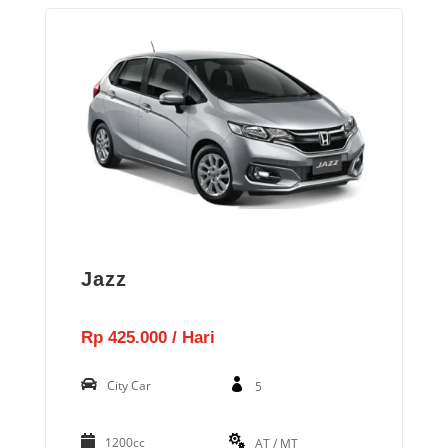
Jazz
Rp 425.000 / Hari
City Car
5
1200cc
AT / MT