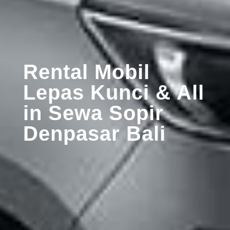
Rental Mobil
Lepas Kunci & All
in Sewa Sopir
Denpasar Bali