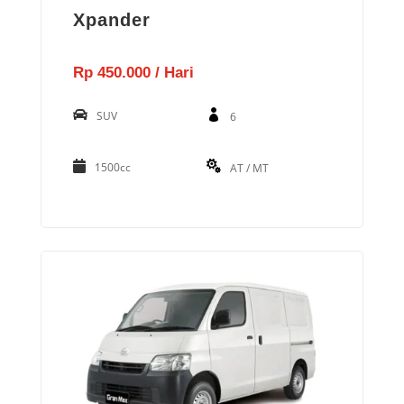
Xpander
Rp 450.000 / Hari
SUV
6
1500cc
AT / MT