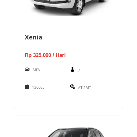
Xenia
Rp 325.000 / Hari
MPV
7
1300cc
AT / MT