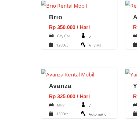
Brio
A
Rp 350.000 / Hari
R
City Car
5
1200cc
AT / MT
Avanza
Y
Rp 325.000 / Hari
R
MPV
7
1300cc
Automatic