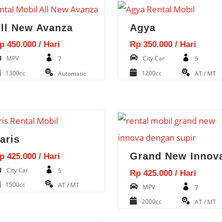
ll New Avanza
Agya
p 450.000 / Hari
Rp 350.000 / Hari
MPV
City Car
7
5
1300cc
1200cc
Automatic
AT / MT
aris
Grand New Innov
p 425.000 / Hari
City Car
5
Rp 425.000 / Hari
1500cc
AT / MT
MPV
7
2000cc
AT / MT