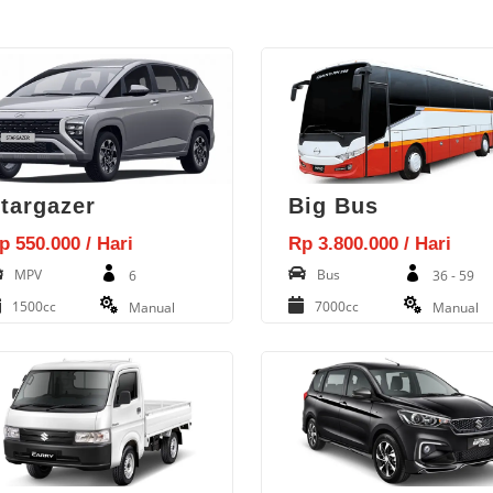
targazer
Big Bus
p 550.000 / Hari
Rp 3.800.000 / Hari
MPV
Bus
6
36 - 59
1500cc
7000cc
Manual
Manual