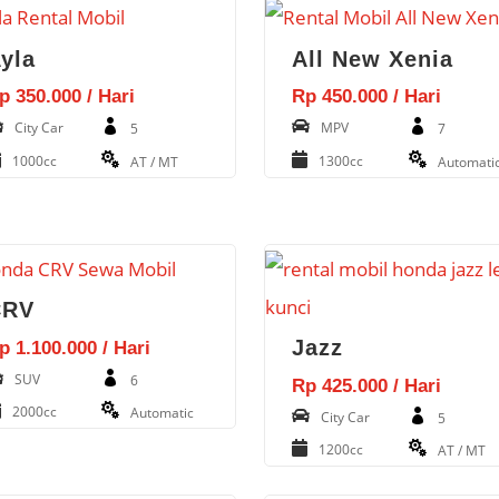
yla
All New Xenia
p 350.000 / Hari
Rp 450.000 / Hari
City Car
MPV
5
7
1000cc
1300cc
AT / MT
Automati
CRV
Jazz
p 1.100.000 / Hari
SUV
6
Rp 425.000 / Hari
2000cc
Automatic
City Car
5
1200cc
AT / MT