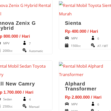
nnova Zenix G
Sienta
ybrid
Rp 400.000 / Hari
p 800.000 / Hari
MPV
6
MPV
7
1500cc
AT / MT
2000cc
Automatic
ll New Camry
Alphard
Transformer
p 1.700.000 / Hari
Rp 2.800.000 / Hari
Sedan
4
MPV
6
2500cc
Manual