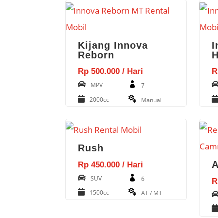
Kijang Innova
I
Reborn
H
Rp 500.000 / Hari
R
MPV
7
2000cc
Manual
Rush
A
Rp 450.000 / Hari
SUV
6
R
1500cc
AT / MT