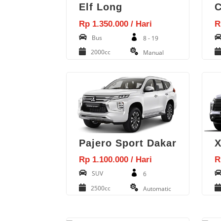
Elf Long
C
Rp 1.350.000 / Hari
R
Bus
8 - 19
2000cc
Manual
Pajero Sport Dakar
X
Rp 1.100.000 / Hari
R
SUV
6
2500cc
Automatic