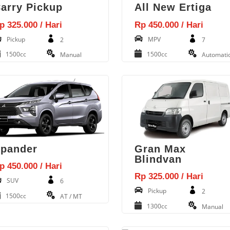
arry Pickup
All New Ertiga
p 325.000 / Hari
Rp 450.000 / Hari
Pickup
MPV
2
7
1500cc
1500cc
Manual
Automati
pander
Gran Max
Blindvan
p 450.000 / Hari
Rp 325.000 / Hari
SUV
6
Pickup
2
1500cc
AT / MT
1300cc
Manual