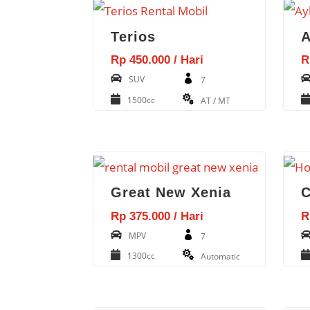
Terios
A
Rp 450.000 / Hari
R
SUV
7
1500cc
AT / MT
Great New Xenia
Rp 375.000 / Hari
R
MPV
7
1300cc
Automatic