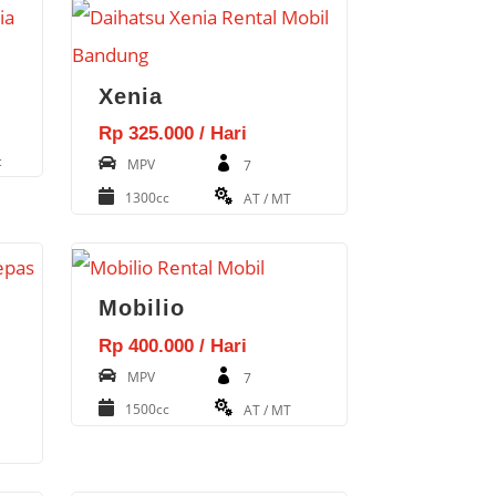
Xenia
Rp 325.000 / Hari
c
MPV
7
1300cc
AT / MT
Mobilio
Rp 400.000 / Hari
MPV
7
1500cc
AT / MT