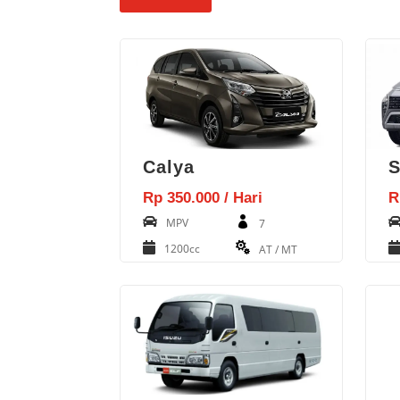
Calya
S
Rp 350.000 / Hari
R
MPV
7
1200cc
AT / MT