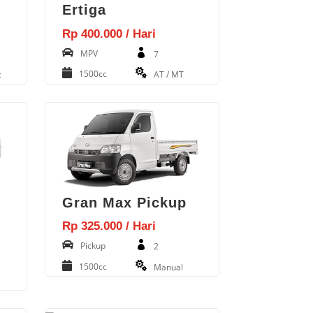
Ertiga
Rp 400.000 / Hari
MPV
7
1500cc
c
AT / MT
Gran Max Pickup
Rp 325.000 / Hari
Pickup
2
1500cc
Manual