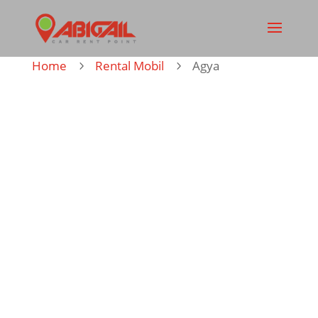
Home
Rental Mobil
Agya
5
5