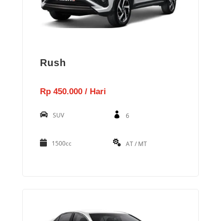
Rush
Rp 450.000 / Hari
SUV
6
1500cc
AT / MT