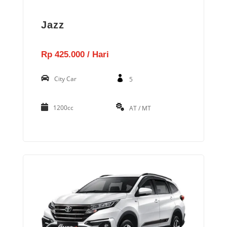
Jazz
Rp 425.000 / Hari
City Car
5
1200cc
AT / MT