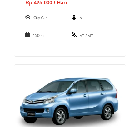
Rp 425.000 / Hari
City Car
5
1500cc
AT / MT