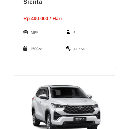
Sienta
Rp 400.000 / Hari
MPV
6
1500cc
AT / MT