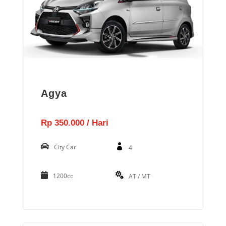
Agya
Rp 350.000 / Hari
City Car
4
1200cc
AT / MT