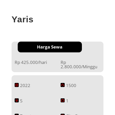
Yaris
Harga Sewa
Rp 425.000/hari
Rp
2.800.000/Minggu
2022
1500
5
1