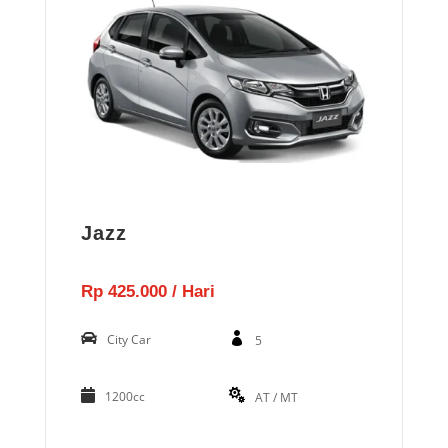
Jazz
Rp 425.000 / Hari
City Car
5
1200cc
AT / MT