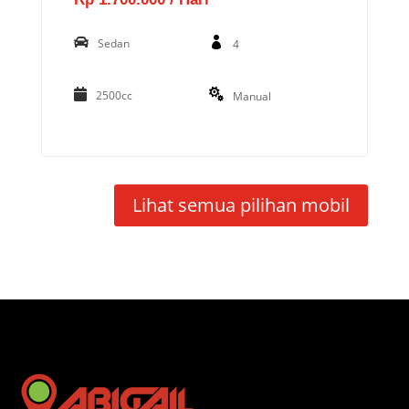
Sedan
4
2500cc
Manual
Lihat semua pilihan mobil