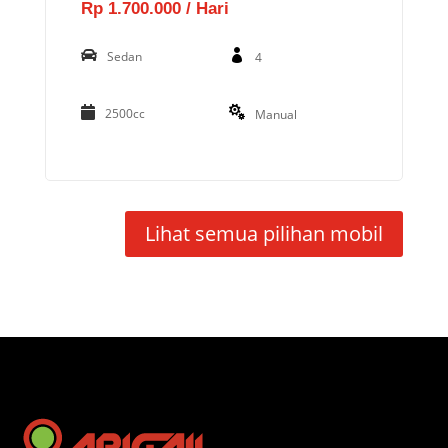
Rp 1.700.000 / Hari
Sedan
4
2500cc
Manual
Lihat semua pilihan mobil