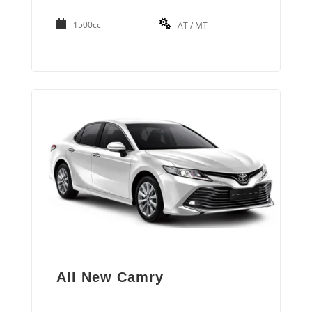
1500cc
AT / MT
All New Camry