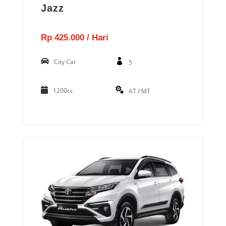
Jazz
Rp 425.000 / Hari
City Car
5
1200cc
AT / MT