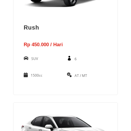
Rush
Rp 450.000 / Hari
SUV
6
1500cc
AT / MT