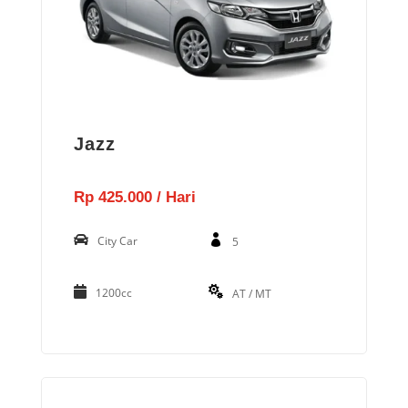
Jazz
Rp 425.000 / Hari
City Car
5
1200cc
AT / MT