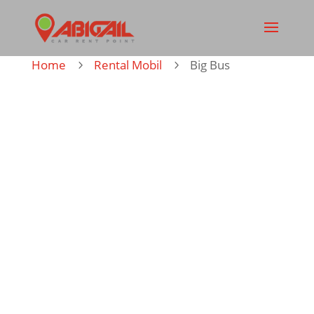
Home
Rental Mobil
Big Bus
5
5