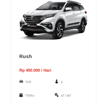
Rush
Rp 450.000 / Hari
SUV
6
1500cc
AT / MT