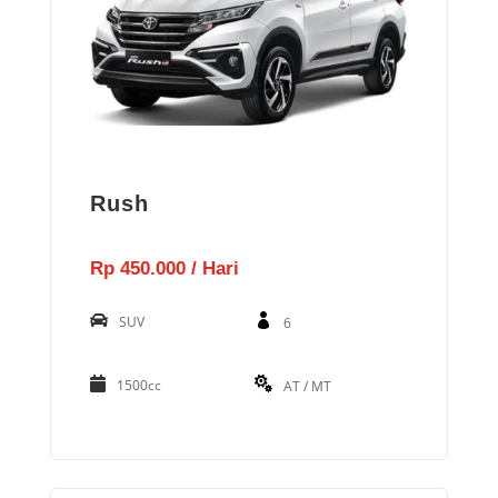
Rush
Rp 450.000 / Hari
SUV
6
1500cc
AT / MT