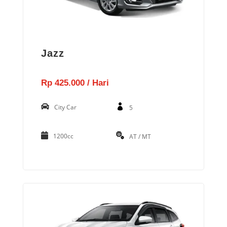
Jazz
Rp 425.000 / Hari
City Car
5
1200cc
AT / MT