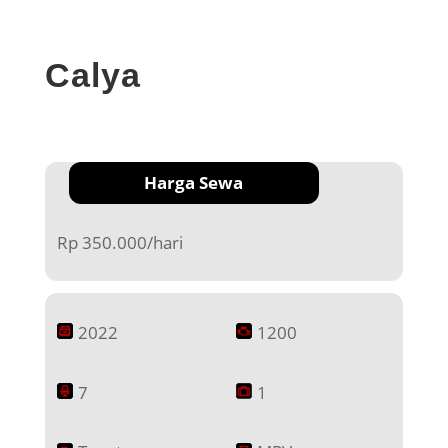
Calya
Harga Sewa
Rp 350.000/hari
2022
1200
7
1