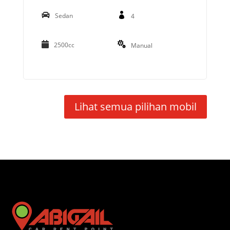
Sedan
4
2500cc
Manual
Lihat semua pilihan mobil