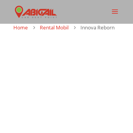
Home
Rental Mobil
Innova Reborn
5
5