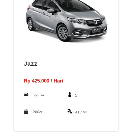
Jazz
Rp 425.000 / Hari
City Car
5
1200cc
AT / MT