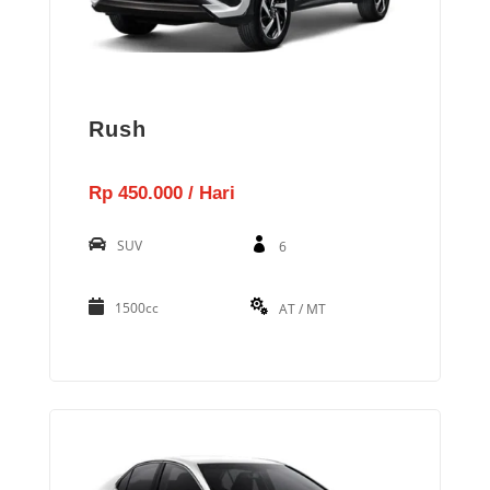
Rush
Rp 450.000 / Hari
SUV
6
1500cc
AT / MT