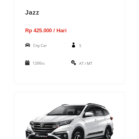
Jazz
Rp 425.000 / Hari
City Car
5
1200cc
AT / MT