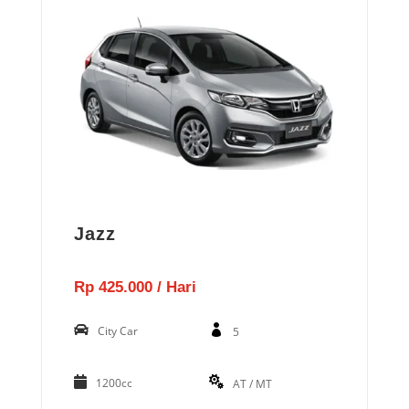
Jazz
Rp 425.000 / Hari
City Car
5
1200cc
AT / MT