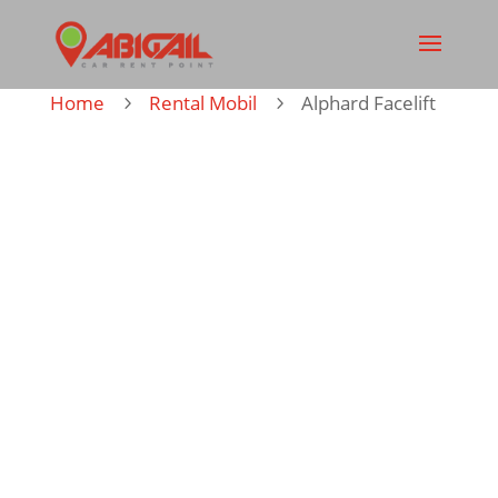
Home
Rental Mobil
Alphard Facelift
5
5