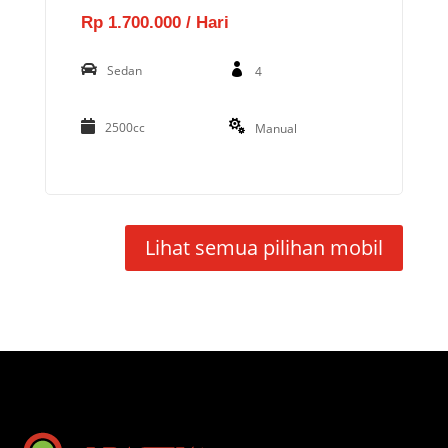
Rp 1.700.000 / Hari
Sedan
4
2500cc
Manual
Lihat semua pilihan mobil