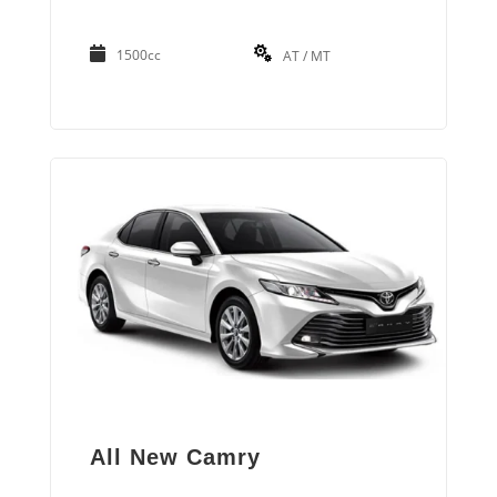
1500cc
AT / MT
All New Camry