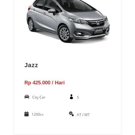
Jazz
Rp 425.000 / Hari
City Car
5
1200cc
AT / MT