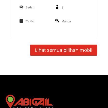
Sedan
4
2500cc
Manual
Lihat semua pilihan mobil