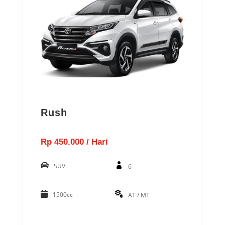
Rush
Rp 450.000 / Hari
SUV
6
1500cc
AT / MT