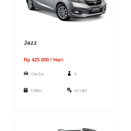
Jazz
Rp 425.000 / Hari
City Car
5
1200cc
AT / MT