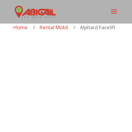
Home
Rental Mobil
Alphard Facelift
5
5