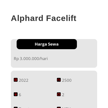
Alphard Facelift
Harga Sewa
Rp 3.000.000/hari
2022
2500
6
2