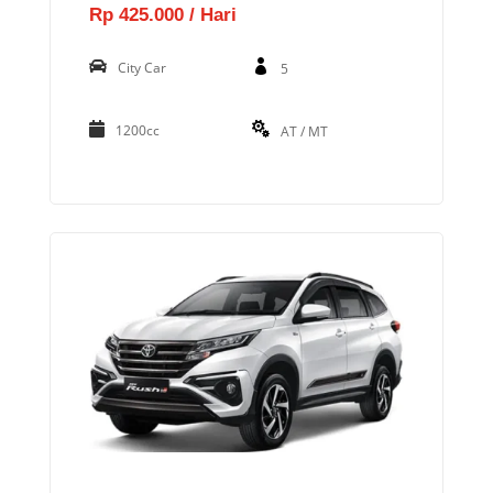
Rp 425.000 / Hari
City Car
5
1200cc
AT / MT