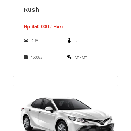
Rush
Rp 450.000 / Hari
SUV
6
1500cc
AT / MT