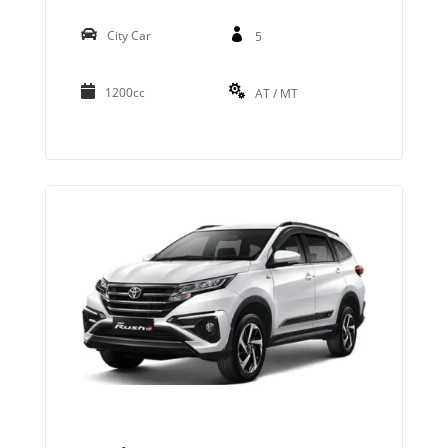
City Car
5
1200cc
AT / MT