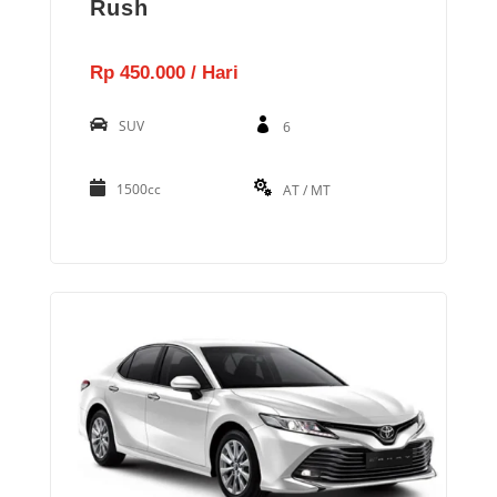
Rush
Rp 450.000 / Hari
SUV
6
1500cc
AT / MT