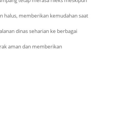
numpang tetap merasa rileks meskipun
 dan halus, memberikan kemudahan saat
lanan dinas seharian ke berbagai
jarak aman dan memberikan