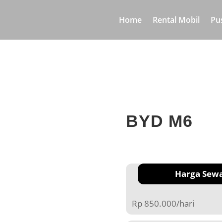
Home
Rental Mobil
Pu
BYD M6
Harga Sew
Rp 850.000/hari