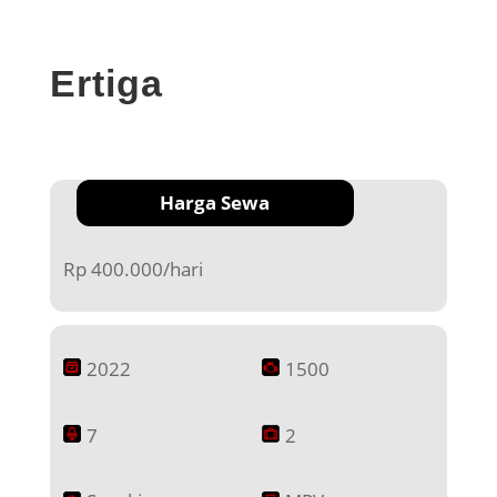
Ertiga
Harga Sewa
Rp 400.000/hari
2022
1500
7
2