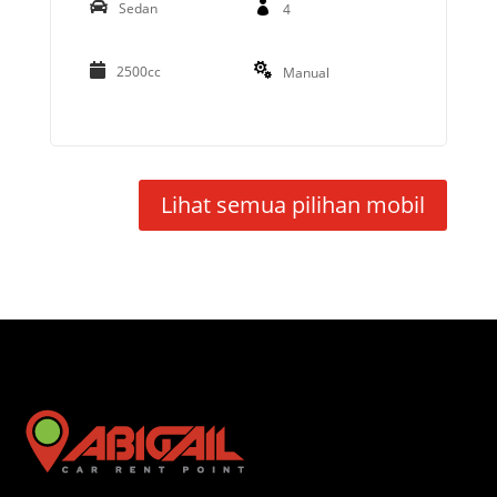
Sedan
4
2500cc
Manual
Lihat semua pilihan mobil