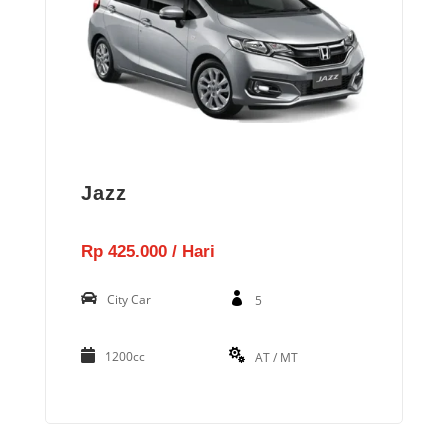
Jazz
Rp 425.000 / Hari
City Car
5
1200cc
AT / MT