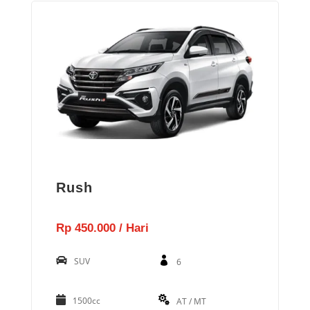
Rush
Rp 450.000 / Hari
SUV
6
1500cc
AT / MT