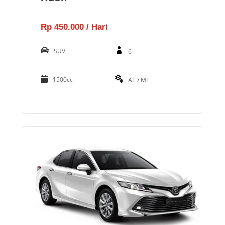
Rp 450.000 / Hari
SUV
6
1500cc
AT / MT