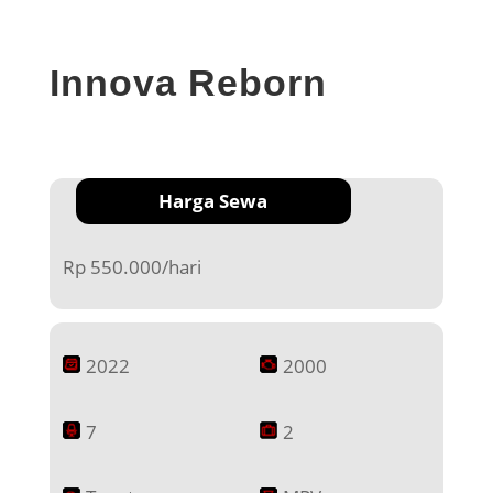
Innova Reborn
Harga Sewa
Rp 550.000/hari
2022
2000
7
2