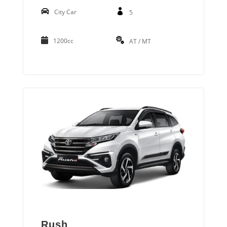
City Car
5
1200cc
AT / MT
Rush