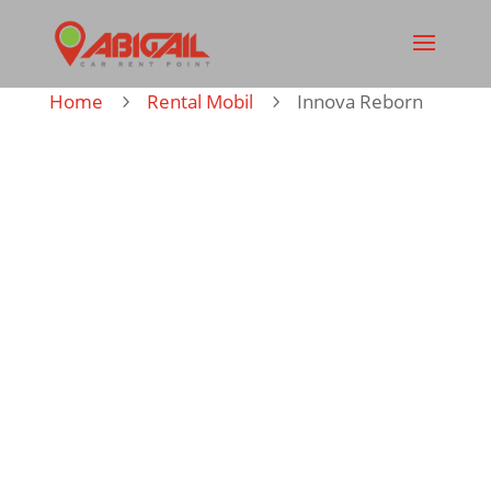
Home
Rental Mobil
Innova Reborn
5
5