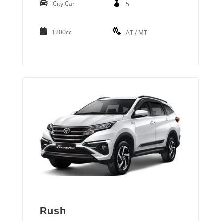
City Car
5
1200cc
AT / MT
Rush