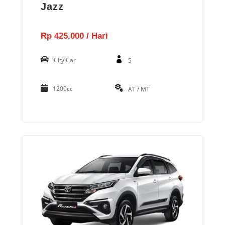
Jazz
Rp 425.000 / Hari
City Car
5
1200cc
AT / MT