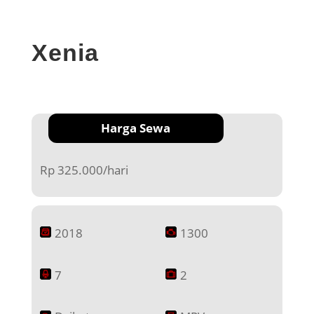
Xenia
Harga Sewa
Rp 325.000/hari
2018
1300
7
2