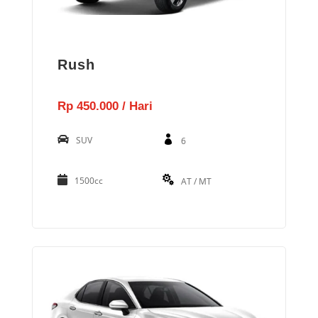
Rush
Rp 450.000 / Hari
SUV
6
1500cc
AT / MT