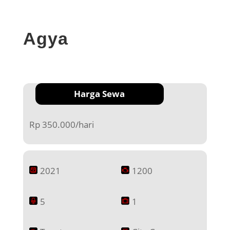
Agya
Harga Sewa
Rp 350.000/hari
2021
1200
5
1