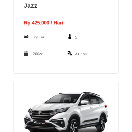
Jazz
Rp 425.000 / Hari
City Car
5
1200cc
AT / MT