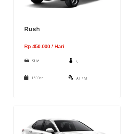
Rush
Rp 450.000 / Hari
SUV
6
1500cc
AT / MT