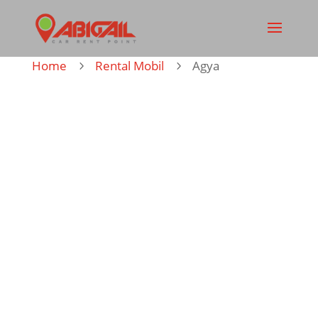
Home
Rental Mobil
Agya
5
5