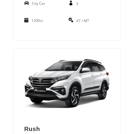
City Car
5
1200cc
AT / MT
Rush