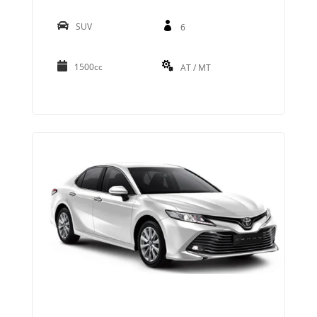
SUV
6
1500cc
AT / MT