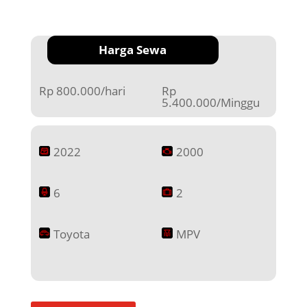
Harga Sewa
Rp 800.000/hari
Rp
5.400.000/Minggu
2022
2000
6
2
Toyota
MPV