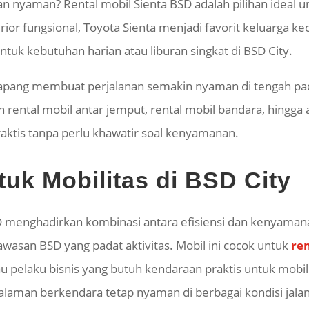
dan nyaman? Rental mobil
Sienta
BSD adalah pilihan ideal 
rior fungsional, Toyota
Sienta
menjadi favorit keluarga k
 untuk kebutuhan harian atau liburan singkat di BSD City.
in lapang membuat perjalanan semakin nyaman di tengah pa
 rental mobil antar jemput, rental mobil bandara, hingga a
praktis tanpa perlu khawatir soal kenyamanan.
uk Mobilitas di BSD City
 menghadirkan kombinasi antara efisiensi dan kenyamana
wasan BSD yang padat aktivitas. Mobil ini cocok untuk
re
atau pelaku bisnis yang butuh kendaraan praktis untuk mob
laman berkendara tetap nyaman di berbagai kondisi jalan