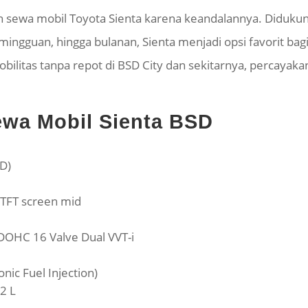
ih
sewa
mobil Toyota
Sienta
karena keandalannya. Didukun
, mingguan, hingga bulanan,
Sienta
menjadi opsi favorit ba
ilitas tanpa repot di BSD City dan sekitarnya, percayak
Sewa Mobil
Sienta BSD
BD)
 TFT screen mid
s DOHC 16 Valve Dual VVT-i
onic Fuel Injection)
42 L