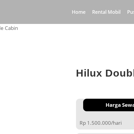
Home
Rental Mobil
Pu
le Cabin
Hilux Doub
Harga Sew
Rp 1.500.000/hari