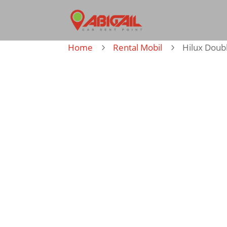
Home
Rental Mobil
Hilux Doub
5
5