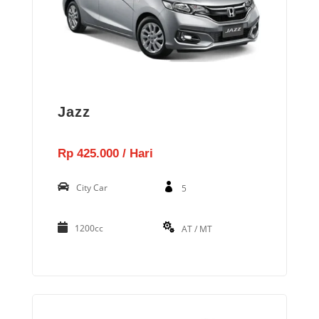
Jazz
Rp 425.000 / Hari
City Car
5
1200cc
AT / MT