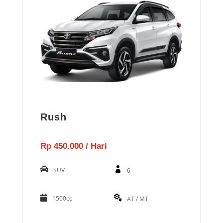
Rush
Rp 450.000 / Hari
SUV
6
1500cc
AT / MT