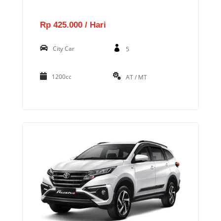
Rp 425.000 / Hari
City Car
5
1200cc
AT / MT