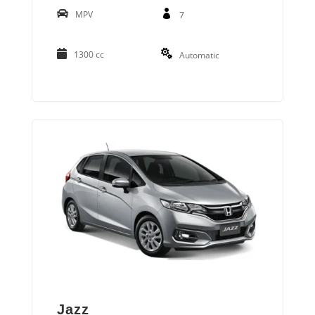
MPV
7
1300 cc
Automatic
Jazz