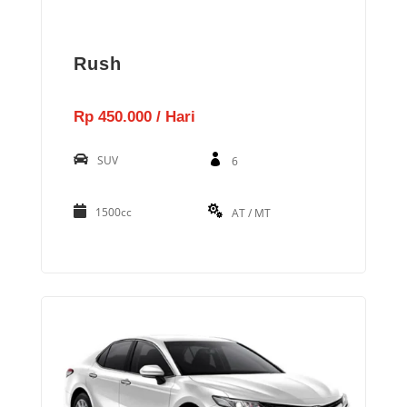
Rush
Rp 450.000 / Hari
SUV
6
1500cc
AT / MT