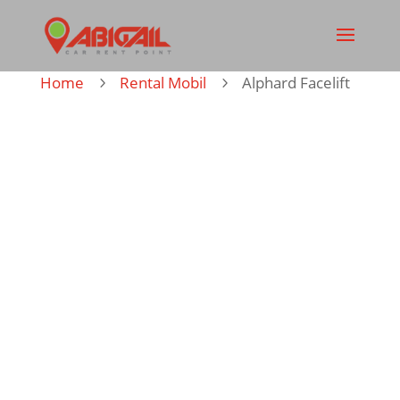
Home
Rental Mobil
Alphard Facelift
5
5