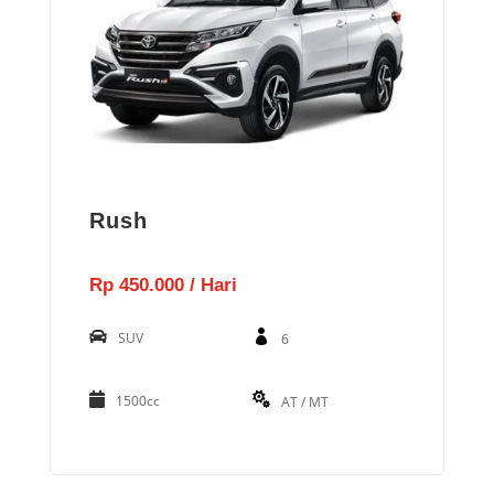
Rush
Rp 450.000 / Hari
SUV
6
1500cc
AT / MT