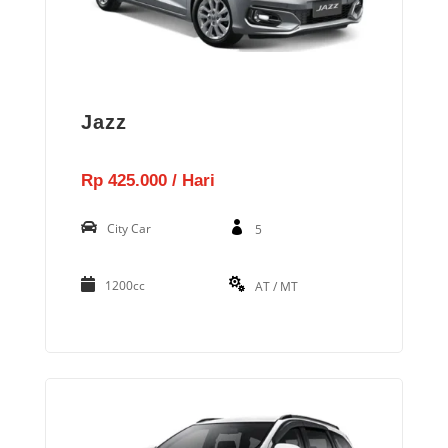
Jazz
Rp 425.000 / Hari
City Car
5
1200cc
AT / MT