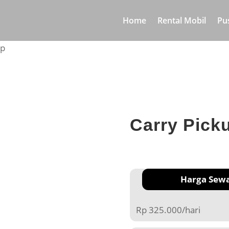
Home
Rental Mobil
Pu
up
Carry Pick
Harga Sew
Rp 325.000/hari