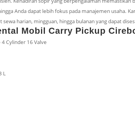
sien. Kehadiran sopir yang berpengalaman memastikan b
hingga Anda dapat lebih fokus pada manajemen usaha. K
aket sewa harian, mingguan, hingga bulanan yang dapat di
ental Mobil Carry Pickup Cireb
e 4 Cylinder 16 Valve
3 L