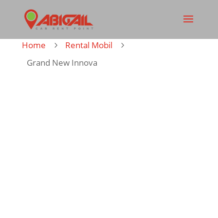
Home
Rental Mobil
5
5
Grand New Innova