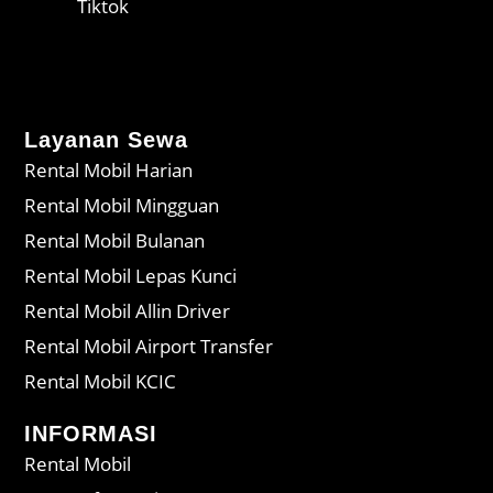
Tiktok
Layanan Sewa
Rental Mobil Harian
Rental Mobil Mingguan
Rental Mobil Bulanan
Rental Mobil Lepas Kunci
Rental Mobil Allin Driver
Rental Mobil Airport Transfer
Rental Mobil KCIC
INFORMASI
Rental Mobil