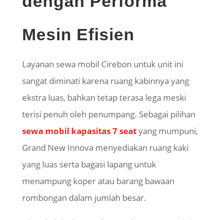
dengan Performa
Mesin Efisien
Layanan sewa mobil Cirebon untuk unit ini
sangat diminati karena ruang kabinnya yang
ekstra luas, bahkan tetap terasa lega meski
terisi penuh oleh penumpang. Sebagai pilihan
sewa mobil kapasitas 7 seat
yang mumpuni,
Grand New Innova menyediakan ruang kaki
yang luas serta bagasi lapang untuk
menampung koper atau barang bawaan
rombongan dalam jumlah besar.