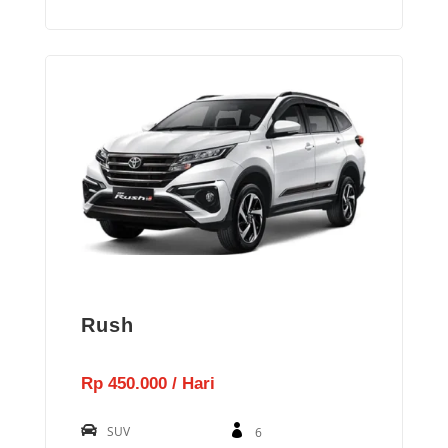
Rush
Rp 450.000 / Hari
SUV
6