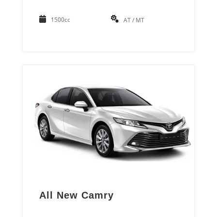
1500cc
AT / MT
All New Camry