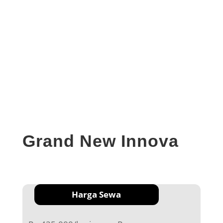
Grand New Innova
Harga Sewa