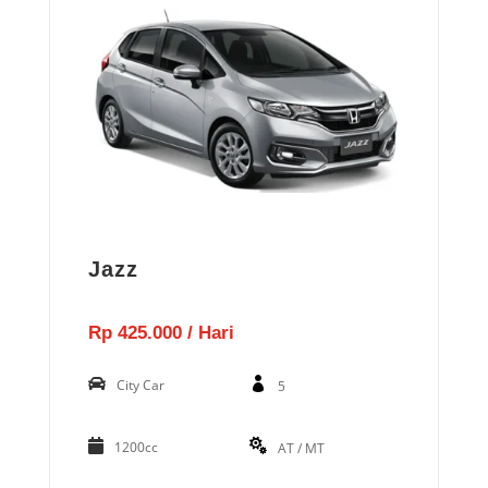
Jazz
Rp 425.000 / Hari
City Car
5
1200cc
AT / MT