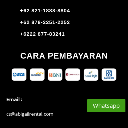
+62 821-1888-8804
+62 878-2251-2252
+6222 877-83241
CARA PEMBAYARAN
Email :
Whatsapp
cs@abigailrental.com