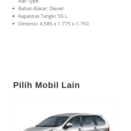
Rail Type
Bahan Bakar: Diesel
Kapasitas Tangki: 55 L
Dimensi: 4.585 x 1.775 x 1.750
Pilih Mobil Lain