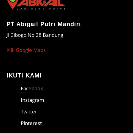
PT Abigail Putri Mandiri
Jl Cibogo No 28 Bandung
Klik Google Maps
IKUTI KAMI
Facebook
Instagram
Twitter
Pinterest