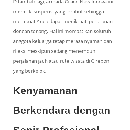
Ditambah lagi, armada Grand New Innova ini
memiliki suspensi yang lembut sehingga
membuat Anda dapat menikmati perjalanan
dengan tenang. Hal ini memastikan seluruh
anggota keluarga tetap merasa nyaman dan
rileks, meskipun sedang menempuh
perjalanan jauh atau rute wisata di Cirebon
yang berkelok.
Kenyamanan
Berkendara dengan