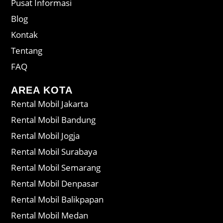
Pusat Informasi
Blog
Kontak
Tentang
FAQ
AREA KOTA
Rental Mobil Jakarta
Rental Mobil Bandung
Rental Mobil Jogja
Rental Mobil Surabaya
Rental Mobil Semarang
Rental Mobil Denpasar
Rental Mobil Balikpapan
Rental Mobil Medan