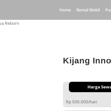
Home
Rental Mobil
Pu
ova Reborn
Kijang Inn
Harga Sew
Rp 500.000/hari