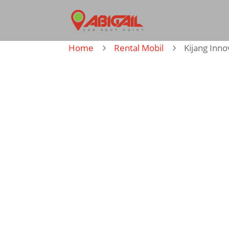
Home
Rental Mobil
Kijang Inn
5
5