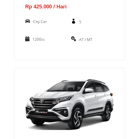
Rp 425.000 / Hari
City Car
5
1200cc
AT / MT