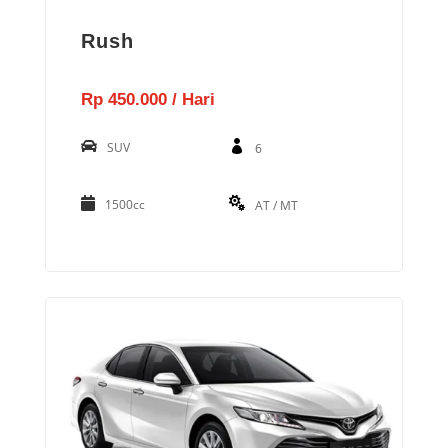
Rush
Rp 450.000 / Hari
SUV
6
1500cc
AT / MT