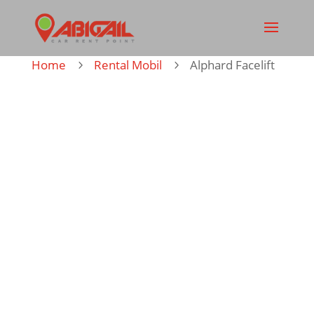
Home
Rental Mobil
Alphard Facelift
5
5