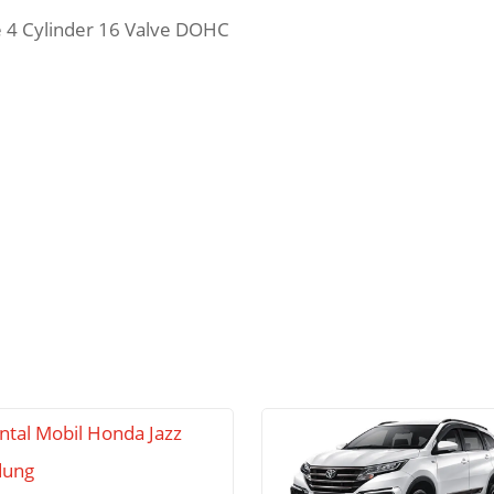
ne 4 Cylinder 16 Valve DOHC