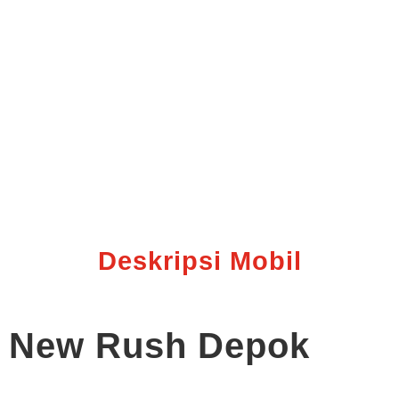
Deskripsi Mobil
ll New Rush Depok