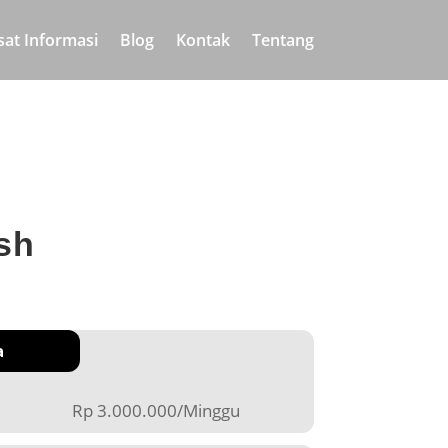
sat Informasi
Blog
Kontak
Tentang
sh
a
Rp 3.000.000/Minggu