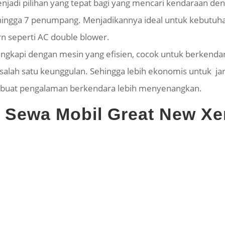
jadi pilihan yang tepat bagi yang mencari kendaraan deng
 hingga 7 penumpang. Menjadikannya ideal untuk kebutuha
rn seperti AC double blower.
gkapi dengan mesin yang efisien, cocok untuk berkendara
 salah satu keunggulan. Sehingga lebih ekonomis untuk j
uat pengalaman berkendara lebih menyenangkan.
si Sewa Mobil Great New X