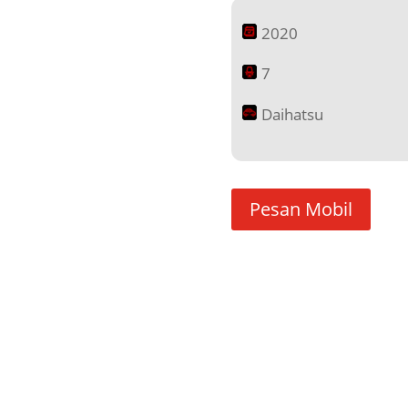
2020
7
Daihatsu
Pesan Mobil