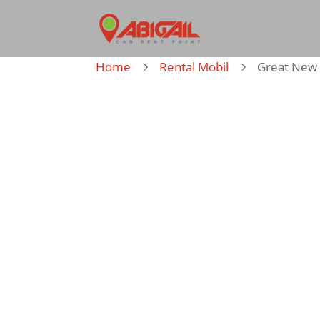
Home
Rental Mobil
Great New 
5
5