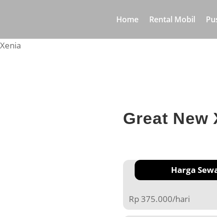
Home
Rental Mobil
Pu
Xenia
Great New 
Harga Sew
Rp 375.000/hari