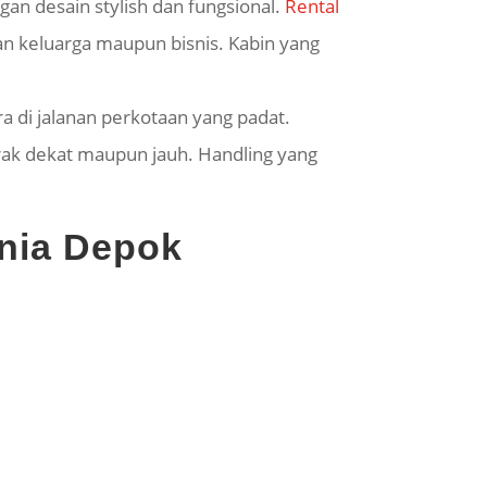
an desain stylish dan fungsional.
Rental
n keluarga maupun bisnis. Kabin yang
 di jalanan perkotaan yang padat.
arak dekat maupun jauh. Handling yang
enia Depok