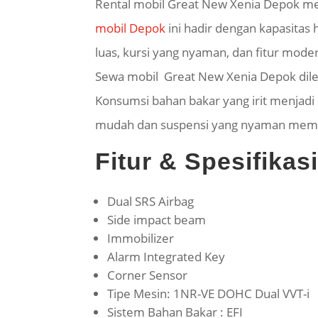
Rental mobil Great New Xenia Depok men
mobil Depok
ini hadir dengan kapasitas
luas, kursi yang nyaman, dan fitur mode
Sewa mobil Great New Xenia Depok dilen
Konsumsi bahan bakar yang irit menjadi
mudah dan suspensi yang nyaman memb
Fitur & Spesifika
Dual SRS Airbag
Side impact beam
Immobilizer
Alarm Integrated Key
Corner Sensor
Tipe Mesin: 1NR-VE DOHC Dual VVT-i
Sistem Bahan Bakar : EFI