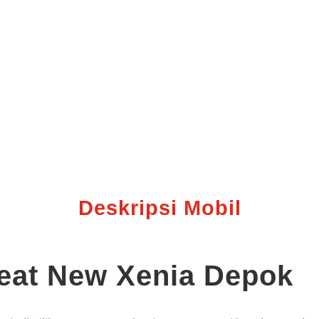
Deskripsi Mobil
reat New Xenia Depok