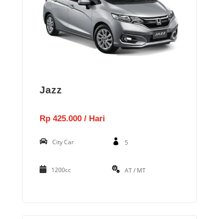
Jazz
Rp 425.000 / Hari
City Car
5
1200cc
AT / MT