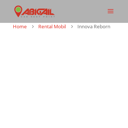
Home
Rental Mobil
Innova Reborn
5
5