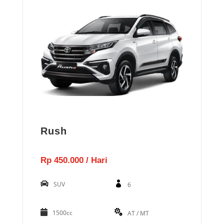
Rush
Rp 450.000 / Hari
SUV
6
1500cc
AT / MT