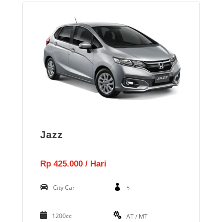
Jazz
Rp 425.000 / Hari
City Car
5
1200cc
AT / MT