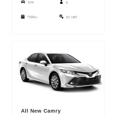
SUV
6
1500cc
AT / MT
All New Camry