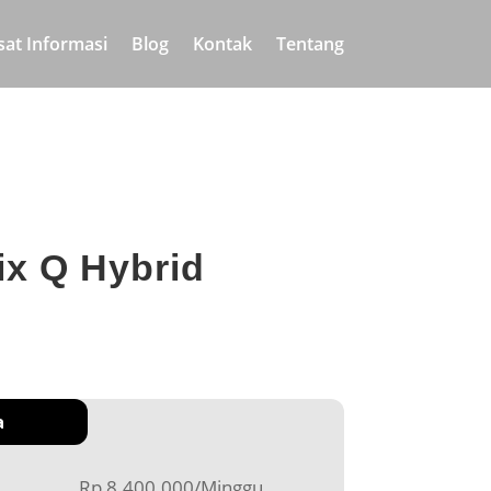
sat Informasi
Blog
Kontak
Tentang
ix Q Hybrid
a
Rp 8.400.000/Minggu