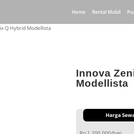
Home
Rental Mobil
Pu
ix Q Hybrid Modellista
Innova Zen
Modellista
Harga Sew
Rp 1.200.000/hari