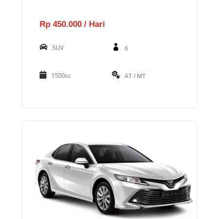
Rp 450.000 / Hari
SUV
6
1500cc
AT / MT