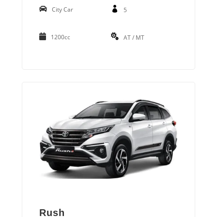
City Car
5
1200cc
AT / MT
Rush