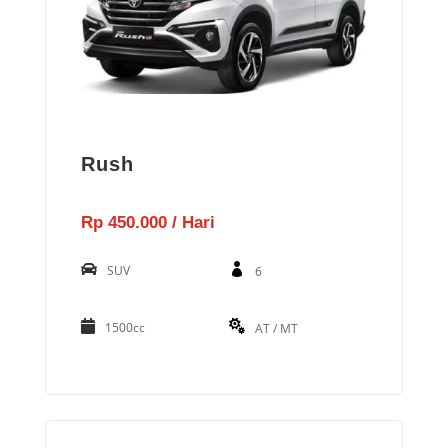
Rush
Rp 450.000 / Hari
SUV
6
1500cc
AT / MT