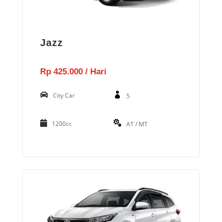
Jazz
Rp 425.000 / Hari
City Car
5
1200cc
AT / MT