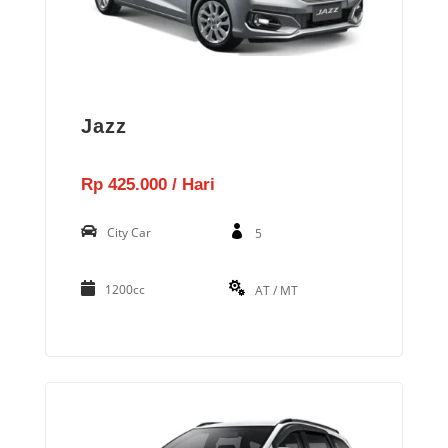
Jazz
Rp 425.000 / Hari
City Car
5
1200cc
AT / MT