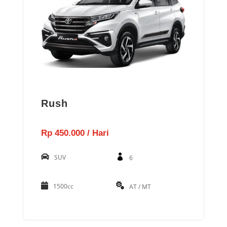
Rush
Rp 450.000 / Hari
SUV
6
1500cc
AT / MT