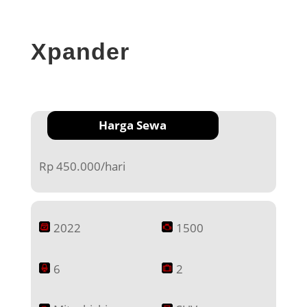
Xpander
Harga Sewa
Rp 450.000/hari
2022
1500
6
2