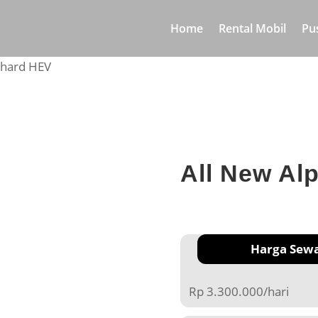
Home
Rental Mobil
Pu
phard HEV
All New Al
Harga Sew
Rp 3.300.000/hari