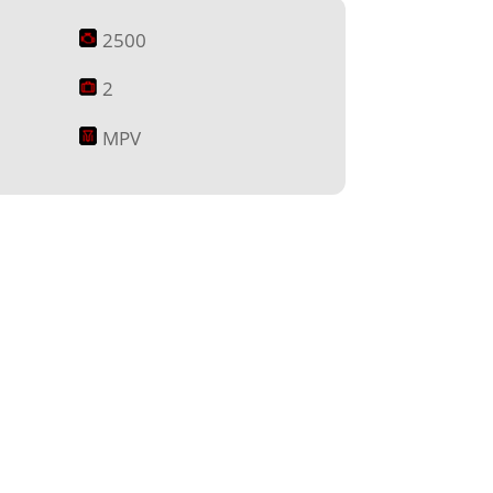
2500
2
MPV