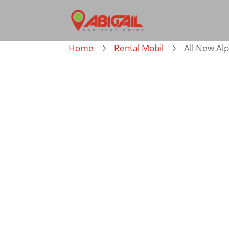
Home
Rental Mobil
All New Al
5
5