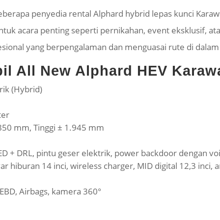
beberapa penyedia rental Alphard hybrid lepas kunci Kara
uk acara penting seperti pernikahan, event eksklusif, at
esional yang berpengalaman dan menguasai rute di dalam
bil All New Alphard HEV Kara
rik (Hybrid)
ter
.850 mm, Tinggi ± 1.945 mm
LED + DRL, pintu geser elektrik, power backdoor dengan vo
yar hiburan 14 inci, wireless charger, MID digital 12,3 inci, 
 EBD, Airbags, kamera 360°