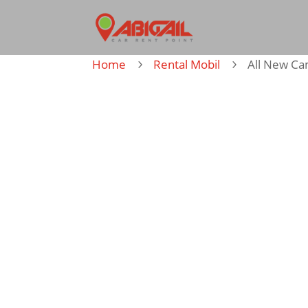
Home
Rental Mobil
All New C
5
5