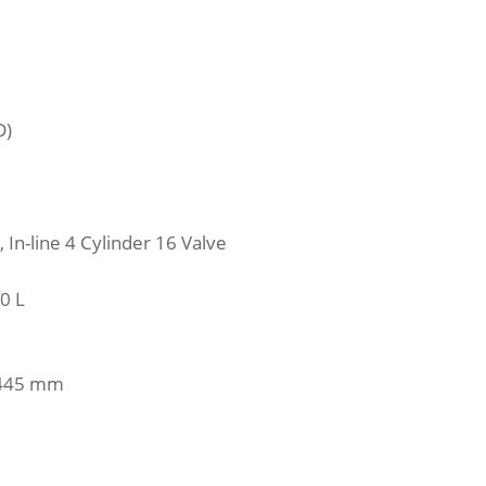
D)
 In-line 4 Cylinder 16 Valve
60 L
.445 mm