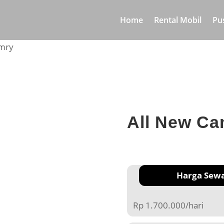
Home
Rental Mobil
Pu
amry
All New Ca
Harga Sew
Rp 1.700.000/hari