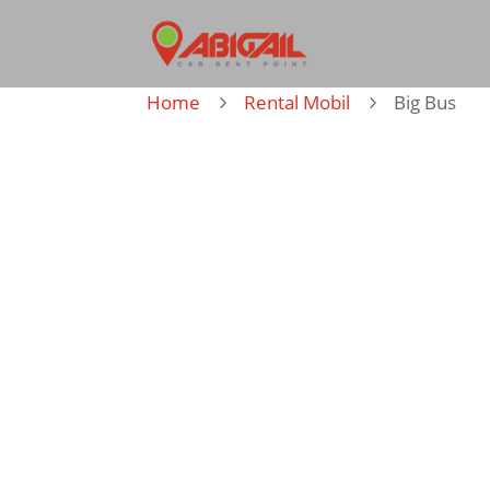
Home
Rental Mobil
Big Bus
5
5