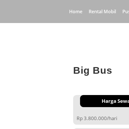
Home
Rental Mobil
Pu
Big Bus
Harga Sew
Rp 3.800.000/hari