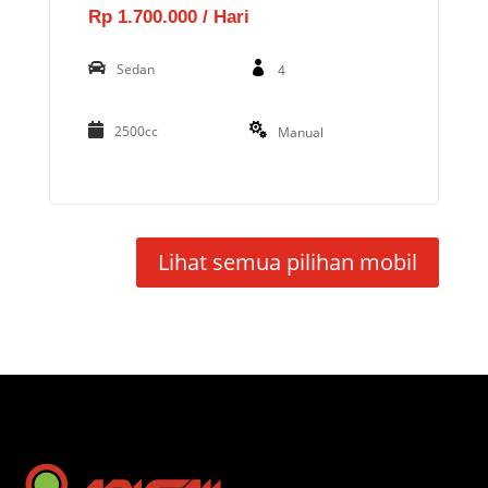
Rp 1.700.000 / Hari
Sedan
4
2500cc
Manual
Lihat semua pilihan mobil