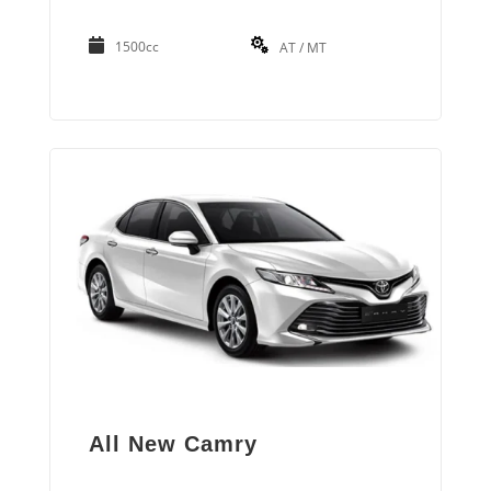
1500cc
AT / MT
All New Camry