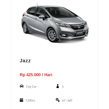
Jazz
Rp 425.000 / Hari
City Car
5
1200cc
AT / MT