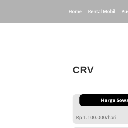
Home
Rental Mobil
Pu
CRV
Harga Sew
Rp 1.100.000/hari