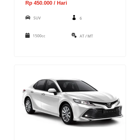
Rp 450.000 / Hari
SUV
6
1500cc
AT / MT