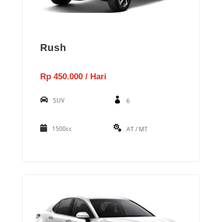
Rush
Rp 450.000 / Hari
SUV
6
1500cc
AT / MT