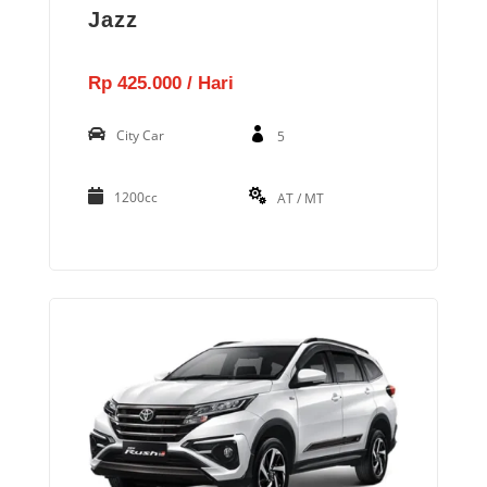
Jazz
Rp 425.000 / Hari
City Car
5
1200cc
AT / MT