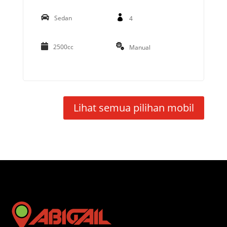
Sedan
4
2500cc
Manual
Lihat semua pilihan mobil