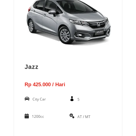
Jazz
Rp 425.000 / Hari
City Car
5
1200cc
AT / MT