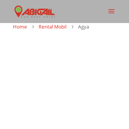
Home
Rental Mobil
Agya
5
5