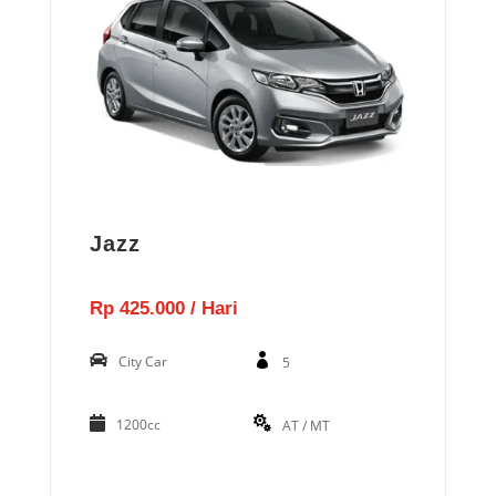
Jazz
Rp 425.000 / Hari
City Car
5
1200cc
AT / MT