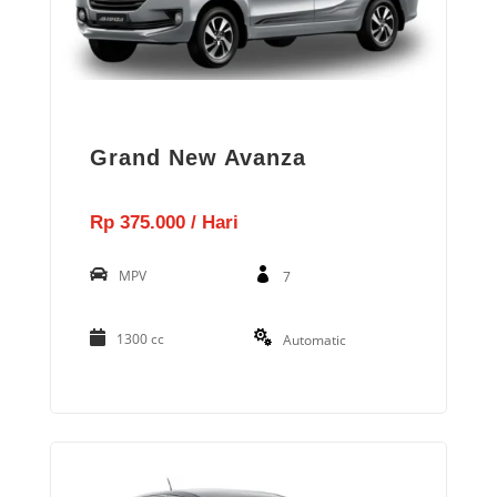
Grand New Avanza
Rp 375.000 / Hari
MPV
7
1300 cc
Automatic