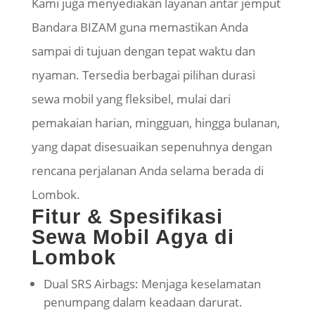
Kami juga menyediakan layanan antar jemput
Bandara BIZAM guna memastikan Anda
sampai di tujuan dengan tepat waktu dan
nyaman. Tersedia berbagai pilihan durasi
sewa mobil yang fleksibel, mulai dari
pemakaian harian, mingguan, hingga bulanan,
yang dapat disesuaikan sepenuhnya dengan
rencana perjalanan Anda selama berada di
Lombok.
Fitur & Spesifikasi
Sewa Mobil Agya di
Lombok
Dual SRS Airbags: Menjaga keselamatan
penumpang dalam keadaan darurat.