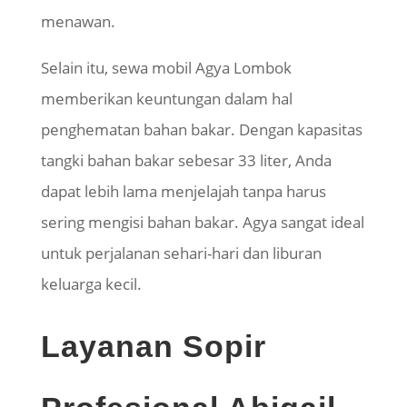
menawan.
Selain itu, sewa mobil Agya Lombok
memberikan keuntungan dalam hal
penghematan bahan bakar. Dengan kapasitas
tangki bahan bakar sebesar 33 liter, Anda
dapat lebih lama menjelajah tanpa harus
sering mengisi bahan bakar. Agya sangat ideal
untuk perjalanan sehari-hari dan liburan
keluarga kecil.
Layanan Sopir