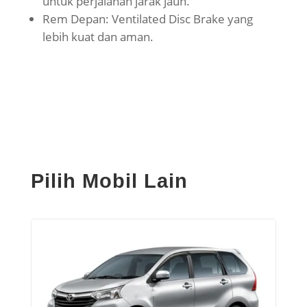
untuk perjalanan jarak jauh.
Rem Depan: Ventilated Disc Brake yang
lebih kuat dan aman.
Pilih Mobil Lain