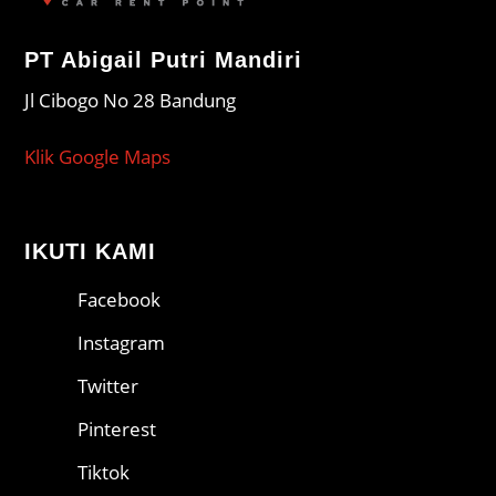
PT Abigail Putri Mandiri
Jl Cibogo No 28 Bandung
Klik Google Maps
IKUTI KAMI
Facebook
Instagram
Twitter
Pinterest
Tiktok