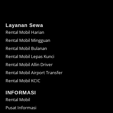
Layanan Sewa
Rental Mobil Harian
Rental Mobil Mingguan
Rental Mobil Bulanan
Rental Mobil Lepas Kunci
Rental Mobil Allin Driver
Rental Mobil Airport Transfer
Rental Mobil KCIC
INFORMASI
Rental Mobil
Pusat Informasi